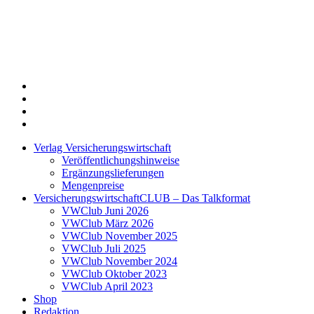
Twitter
Xing
LinkedIn
Login
Verlag Versicherungswirtschaft
Veröffentlichungshinweise
Ergänzungslieferungen
Mengenpreise
VersicherungswirtschaftCLUB – Das Talkformat
VWClub Juni 2026
VWClub März 2026
VWClub November 2025
VWClub Juli 2025
VWClub November 2024
VWClub Oktober 2023
VWClub April 2023
Shop
Redaktion