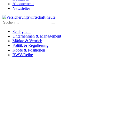
Abonnement
Newsletter
Suche
Versicherungswirtschaft-heute
nach:
Schlaglicht
Unternehmen & Management
Märkte & Vertrieb
Politik & Regulierung
Köpfe & Positionen
BWV-Reihe