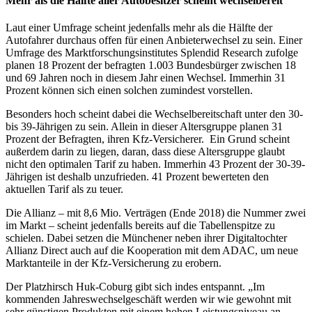
Mehr als die Hälfte aller Autobesitzer scheint wechselbereit
Laut einer Umfrage scheint jedenfalls mehr als die Hälfte der
Autofahrer durchaus offen für einen Anbieterwechsel zu sein. Einer
Umfrage des Marktforschungsinstitutes Splendid Research zufolge
planen 18 Prozent der befragten 1.003 Bundesbürger zwischen 18
und 69 Jahren noch in diesem Jahr einen Wechsel. Immerhin 31
Prozent können sich einen solchen zumindest vorstellen.
Besonders hoch scheint dabei die Wechselbereitschaft unter den 30-
bis 39-Jährigen zu sein. Allein in dieser Altersgruppe planen 31
Prozent der Befragten, ihren Kfz-Versicherer. Ein Grund scheint
außerdem darin zu liegen, daran, dass diese Altersgruppe glaubt
nicht den optimalen Tarif zu haben. Immerhin 43 Prozent der 30-39-
Jährigen ist deshalb unzufrieden. 41 Prozent bewerteten den
aktuellen Tarif als zu teuer.
Die Allianz – mit 8,6 Mio. Verträgen (Ende 2018) die Nummer zwei
im Markt – scheint jedenfalls bereits auf die Tabellenspitze zu
schielen. Dabei setzen die Münchener neben ihrer Digitaltochter
Allianz Direct auch auf die Kooperation mit dem ADAC, um neue
Marktanteile in der Kfz-Versicherung zu erobern.
Der Platzhirsch Huk-Coburg gibt sich indes entspannt. „Im
kommenden Jahreswechselgeschäft werden wir wie gewohnt mit
sehr günstigen Produkten mit einem hohen Leistungsniveau an.