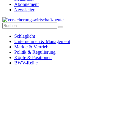
Abonnement
Newsletter
Suche
Versicherungswirtschaft-heute
nach:
Schlaglicht
Unternehmen & Management
Märkte & Vertrieb
Politik & Regulierung
Köpfe & Positionen
BWV-Reihe