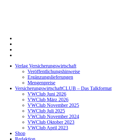
Twitter
Xing
LinkedIn
Login
Verlag Versicherungswirtschaft
Veröffentlichungshinweise
Ergänzungslieferungen
Mengenpreise
VersicherungswirtschaftCLUB – Das Talkformat
VWClub Juni 2026
VWClub März 2026
VWClub November 2025
VWClub Juli 2025
VWClub November 2024
VWClub Oktober 2023
VWClub April 2023
Shop
Redaktion