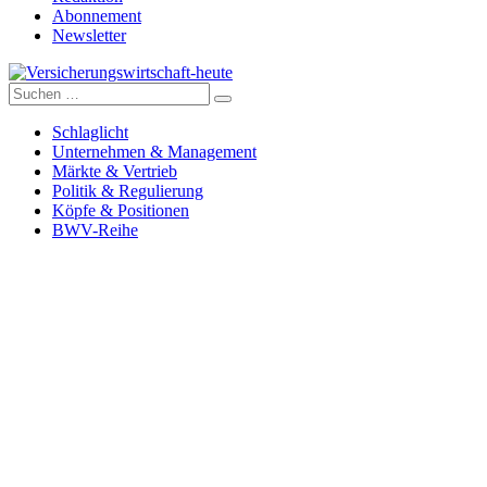
Abonnement
Newsletter
Suche
Versicherungswirtschaft-heute
nach:
Schlaglicht
Unternehmen & Management
Märkte & Vertrieb
Politik & Regulierung
Köpfe & Positionen
BWV-Reihe