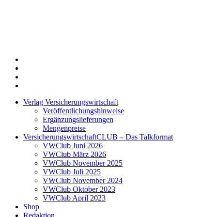
Twitter
Xing
LinkedIn
Login
Verlag Versicherungswirtschaft
Veröffentlichungshinweise
Ergänzungslieferungen
Mengenpreise
VersicherungswirtschaftCLUB – Das Talkformat
VWClub Juni 2026
VWClub März 2026
VWClub November 2025
VWClub Juli 2025
VWClub November 2024
VWClub Oktober 2023
VWClub April 2023
Shop
Redaktion