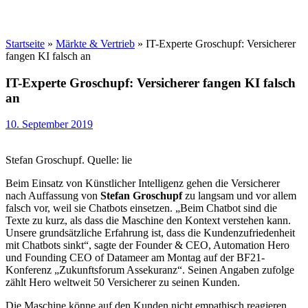
Startseite
»
Märkte & Vertrieb
»
IT-Experte Groschupf: Versicherer
fangen KI falsch an
IT-Experte Groschupf: Versicherer fangen KI falsch
an
10. September 2019
Stefan Groschupf. Quelle: lie
Beim Einsatz von Künstlicher Intelligenz gehen die Versicherer
nach Auffassung von
Stefan
Groschupf
zu langsam und vor allem
falsch vor, weil sie Chatbots einsetzen. „Beim Chatbot sind die
Texte zu kurz, als dass die Maschine den Kontext verstehen kann.
Unsere grundsätzliche Erfahrung ist, dass die Kundenzufriedenheit
mit Chatbots sinkt“, sagte der Founder & CEO, Automation Hero
und Founding CEO of Datameer am Montag auf der BF21-
Konferenz „Zukunftsforum Assekuranz“. Seinen Angaben zufolge
zählt Hero weltweit 50 Versicherer zu seinen Kunden.
Die Maschine könne auf den Kunden nicht empathisch reagieren,