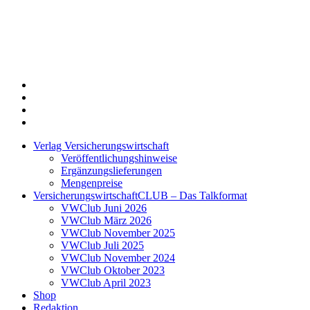
Twitter
Xing
LinkedIn
Login
Verlag Versicherungswirtschaft
Veröffentlichungshinweise
Ergänzungslieferungen
Mengenpreise
VersicherungswirtschaftCLUB – Das Talkformat
VWClub Juni 2026
VWClub März 2026
VWClub November 2025
VWClub Juli 2025
VWClub November 2024
VWClub Oktober 2023
VWClub April 2023
Shop
Redaktion