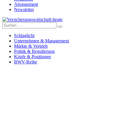
Abonnement
Newsletter
Suche
Versicherungswirtschaft-heute
nach:
Schlaglicht
Unternehmen & Management
Märkte & Vertrieb
Politik & Regulierung
Köpfe & Positionen
BWV-Reihe