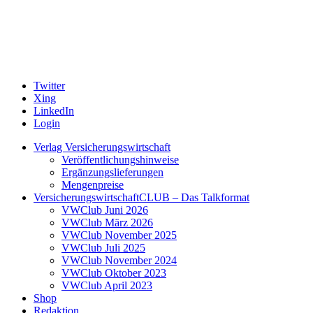
Twitter
Xing
LinkedIn
Login
Verlag Versicherungswirtschaft
Veröffentlichungshinweise
Ergänzungslieferungen
Mengenpreise
VersicherungswirtschaftCLUB – Das Talkformat
VWClub Juni 2026
VWClub März 2026
VWClub November 2025
VWClub Juli 2025
VWClub November 2024
VWClub Oktober 2023
VWClub April 2023
Shop
Redaktion