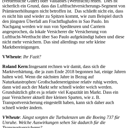
(verderbliche Güter) oder Valuables (Wertfracht) reden. Dies ist
sicherlich ein Grund, dass das Luftfrachtversicherungs-Segment von
Prämienerhöhungen nicht betroffen ist. Das schließt nicht ein, dass
es nicht hin und wieder zu Spitzen kommt, wie zum Beispiel durch
den jüngsten Überfall am Frachtflughafen in Sao Paulo. Im
Nachgang werden wir nun von Spediteuren und Carriern
angesprochen, da lokale Versicherer die Versicherung von
Luftfracht-Wertfracht über Sao Paulo aufgekündigt haben und diese
nicht mehr versichern. Das sind allerdings nur sehr kleine
Marktbereinigungen.
VWheute
:
Ihr Fazit?
Roland Kern
:Insgesamt rechnen wir damit, dass sich die
Marktverhärtung, die ja zum Ende 2018 begonnen hat, einige Jahren
halten wird. Wenn die nächsten Jahre in Bezug auf
Naturkatastrophen/ Großschadenereignisse relativ ruhig werden,
dann wird auch der Markt sehr schnell wieder weich werden.
Grundsätzlich gibt es ja relativ viel Kapazität im Markt. Dass ein
paar Versicherer aktuell ihre kleinen Sparten, wie z. B.
Transportversicherung eingestellt haben, kann sich daher auch
schnell wieder ändern.
VWheute
:
Jüngst sorgten die Turbulenzen um die Boeing 737 für
Unruhe. Welche Auswirkungen sehen Sie dadurch für die
Transportversicherer?