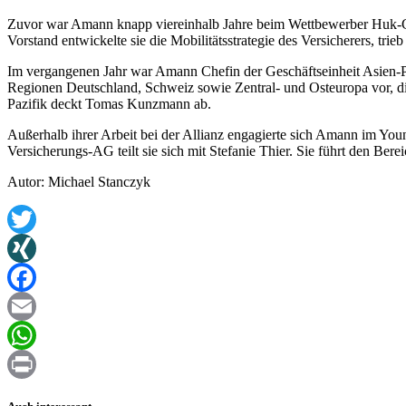
Zuvor war Amann knapp viereinhalb Jahre beim Wettbewerber Huk-Cob
Vorstand entwickelte sie die Mobilitätsstrategie des Versicherers, t
Im vergangenen Jahr war Amann Chefin der Geschäftseinheit Asien-Paz
Regionen Deutschland, Schweiz sowie Zentral- und Osteuropa vor, di
Pazifik deckt Tomas Kunzmann ab.
Außerhalb ihrer Arbeit bei der Allianz engagierte sich Amann im You
Versicherungs‑AG teilt sie sich mit Stefanie Thier. Sie führt den Bere
Autor: Michael Stanczyk
Twitter
XING
Facebook
Email
WhatsApp
Print