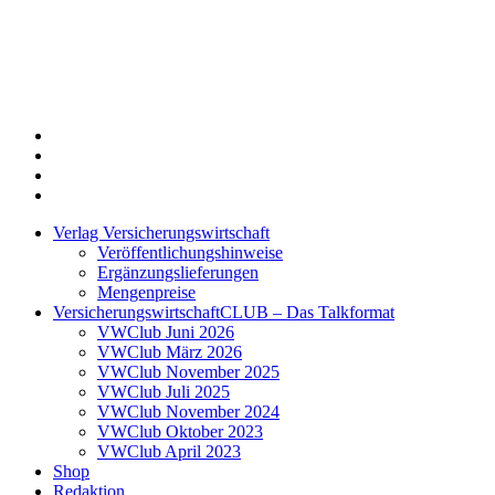
Twitter
Xing
LinkedIn
Login
Verlag Versicherungswirtschaft
Veröffentlichungshinweise
Ergänzungslieferungen
Mengenpreise
VersicherungswirtschaftCLUB – Das Talkformat
VWClub Juni 2026
VWClub März 2026
VWClub November 2025
VWClub Juli 2025
VWClub November 2024
VWClub Oktober 2023
VWClub April 2023
Shop
Redaktion