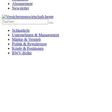
Abonnement
Newsletter
Suche
Versicherungswirtschaft-heute
nach:
Schlaglicht
Unternehmen & Management
Märkte & Vertrieb
Politik & Regulierung
Köpfe & Positionen
BWV-Reihe