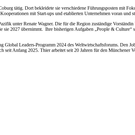
urg tätig. Dort bekleidete sie verschiedene Führungsposten mit Fok
rieb Kooperationen mit Start-ups und etablierten Unternehmen voran und 
ifik unter Renate Wagner. Die für die Region zuständige Vorständin Wa
e sie 2027 übernimmt. Ihre bisherigen Aufgaben „People & Culture“ s
ng Global Leaders-Programm 2024 des Weltwirtschaftsforums. Den Job a
ich seit Anfang 2025. Thier arbeitet seit 20 Jahren für den Münchener Ve