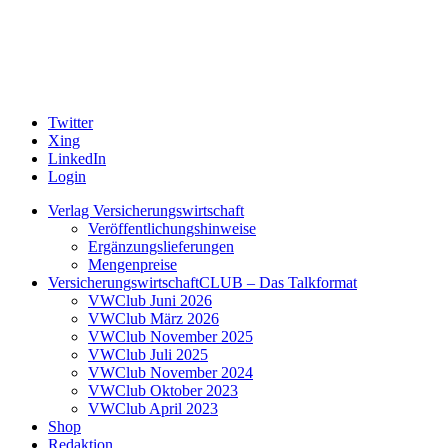
Twitter
Xing
LinkedIn
Login
Verlag Versicherungswirtschaft
Veröffentlichungshinweise
Ergänzungslieferungen
Mengenpreise
VersicherungswirtschaftCLUB – Das Talkformat
VWClub Juni 2026
VWClub März 2026
VWClub November 2025
VWClub Juli 2025
VWClub November 2024
VWClub Oktober 2023
VWClub April 2023
Shop
Redaktion