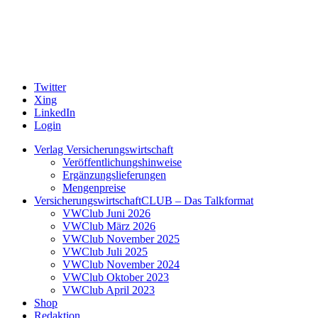
Twitter
Xing
LinkedIn
Login
Verlag Versicherungswirtschaft
Veröffentlichungshinweise
Ergänzungslieferungen
Mengenpreise
VersicherungswirtschaftCLUB – Das Talkformat
VWClub Juni 2026
VWClub März 2026
VWClub November 2025
VWClub Juli 2025
VWClub November 2024
VWClub Oktober 2023
VWClub April 2023
Shop
Redaktion