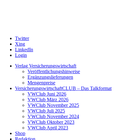
Twitter
Xing
LinkedIn
Login
Verlag Versicherungswirtschaft
Veröffentlichungshinweise
Ergänzungslieferungen
Mengenpreise
VersicherungswirtschaftCLUB – Das Talkformat
VWClub Juni 2026
VWClub März 2026
VWClub November 2025
VWClub Juli 2025
VWClub November 2024
VWClub Oktober 2023
VWClub April 2023
Shop
Redaktion