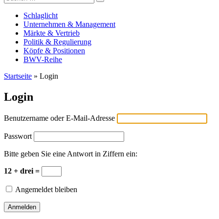
Versicherungswirtschaft-heute
nach:
Schlaglicht
Unternehmen & Management
Märkte & Vertrieb
Politik & Regulierung
Köpfe & Positionen
BWV-Reihe
Startseite
»
Login
Login
Benutzername oder E-Mail-Adresse
Passwort
Bitte geben Sie eine Antwort in Ziffern ein:
12 + drei =
Angemeldet bleiben