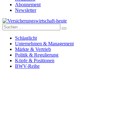
Abonnement
Newsletter
Suche
Versicherungswirtschaft-heute
nach:
Schlaglicht
Unternehmen & Management
Märkte & Vertrieb
Politik & Regulierung
Köpfe & Positionen
BWV-Reihe