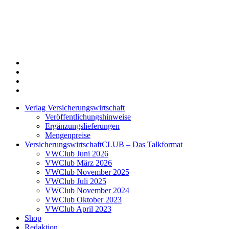
Twitter
Xing
LinkedIn
Login
Verlag Versicherungswirtschaft
Veröffentlichungshinweise
Ergänzungslieferungen
Mengenpreise
VersicherungswirtschaftCLUB – Das Talkformat
VWClub Juni 2026
VWClub März 2026
VWClub November 2025
VWClub Juli 2025
VWClub November 2024
VWClub Oktober 2023
VWClub April 2023
Shop
Redaktion