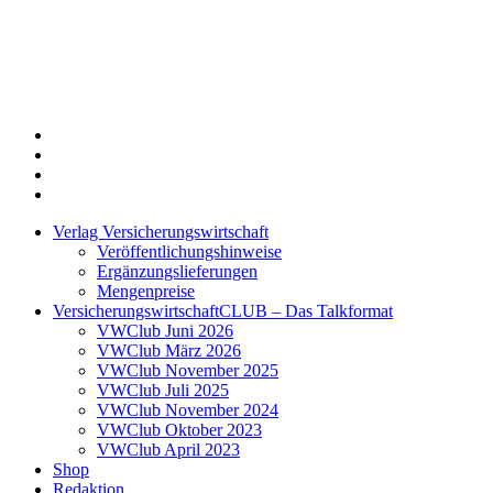
Twitter
Xing
LinkedIn
Login
Verlag Versicherungswirtschaft
Veröffentlichungshinweise
Ergänzungslieferungen
Mengenpreise
VersicherungswirtschaftCLUB – Das Talkformat
VWClub Juni 2026
VWClub März 2026
VWClub November 2025
VWClub Juli 2025
VWClub November 2024
VWClub Oktober 2023
VWClub April 2023
Shop
Redaktion