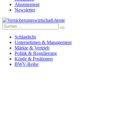
Abonnement
Newsletter
Suche
Versicherungswirtschaft-heute
nach:
Schlaglicht
Unternehmen & Management
Märkte & Vertrieb
Politik & Regulierung
Köpfe & Positionen
BWV-Reihe