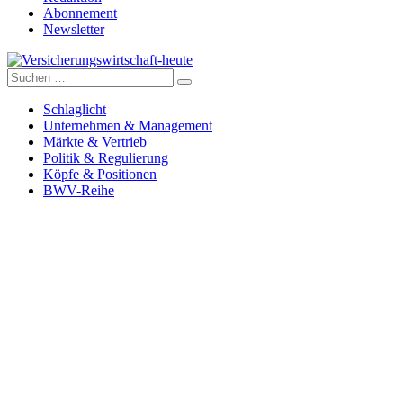
Abonnement
Newsletter
Suche
Versicherungswirtschaft-heute
nach:
Schlaglicht
Unternehmen & Management
Märkte & Vertrieb
Politik & Regulierung
Köpfe & Positionen
BWV-Reihe