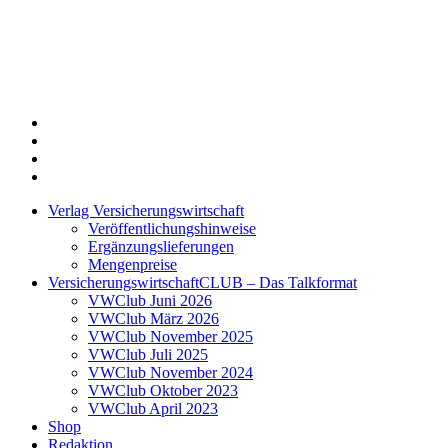
Twitter
Xing
LinkedIn
Login
Verlag Versicherungswirtschaft
Veröffentlichungshinweise
Ergänzungslieferungen
Mengenpreise
VersicherungswirtschaftCLUB – Das Talkformat
VWClub Juni 2026
VWClub März 2026
VWClub November 2025
VWClub Juli 2025
VWClub November 2024
VWClub Oktober 2023
VWClub April 2023
Shop
Redaktion