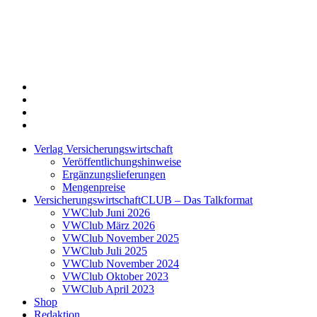
Twitter
Xing
LinkedIn
Login
Verlag Versicherungswirtschaft
Veröffentlichungshinweise
Ergänzungslieferungen
Mengenpreise
VersicherungswirtschaftCLUB – Das Talkformat
VWClub Juni 2026
VWClub März 2026
VWClub November 2025
VWClub Juli 2025
VWClub November 2024
VWClub Oktober 2023
VWClub April 2023
Shop
Redaktion