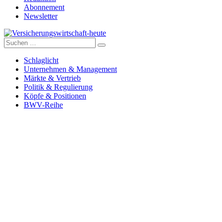
Abonnement
Newsletter
Suche
Versicherungswirtschaft-heute
nach:
Schlaglicht
Unternehmen & Management
Märkte & Vertrieb
Politik & Regulierung
Köpfe & Positionen
BWV-Reihe