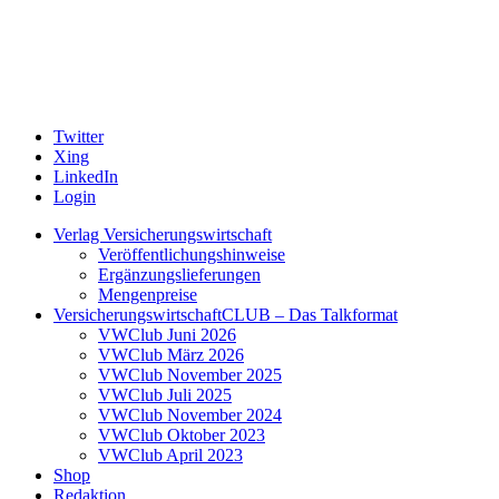
Twitter
Xing
LinkedIn
Login
Verlag Versicherungswirtschaft
Veröffentlichungshinweise
Ergänzungslieferungen
Mengenpreise
VersicherungswirtschaftCLUB – Das Talkformat
VWClub Juni 2026
VWClub März 2026
VWClub November 2025
VWClub Juli 2025
VWClub November 2024
VWClub Oktober 2023
VWClub April 2023
Shop
Redaktion