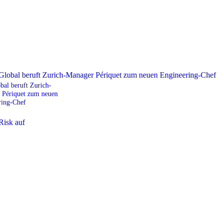
al beruft Zurich-
 Périquet zum neuen
ring-Chef