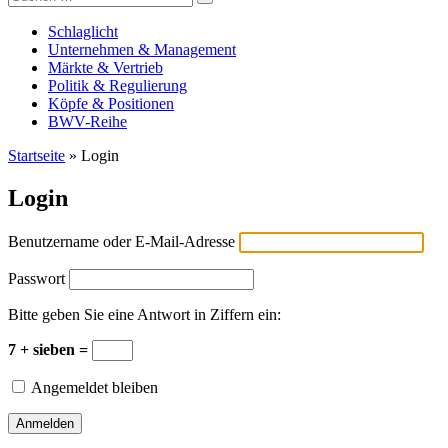
Versicherungswirtschaft-heute
nach:
Schlaglicht
Unternehmen & Management
Märkte & Vertrieb
Politik & Regulierung
Köpfe & Positionen
BWV-Reihe
Startseite
»
Login
Login
Benutzername oder E-Mail-Adresse
Passwort
Bitte geben Sie eine Antwort in Ziffern ein:
7 + sieben =
Angemeldet bleiben