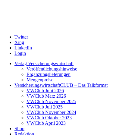
Twitter
Xing
LinkedIn
Login
Verlag Versicherungswirtschaft
Veröffentlichungshinweise
Ergänzungslieferungen
Mengenpreise
VersicherungswirtschaftCLUB – Das Talkformat
VWClub Juni 2026
VWClub März 2026
VWClub November 2025
VWClub Juli 2025
VWClub November 2024
VWClub Oktober 2023
VWClub April 2023
Shop
Redaktion