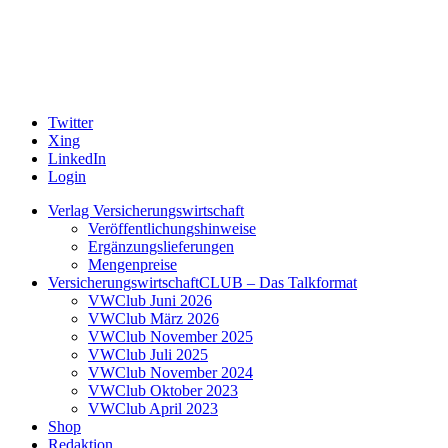
Twitter
Xing
LinkedIn
Login
Verlag Versicherungswirtschaft
Veröffentlichungshinweise
Ergänzungslieferungen
Mengenpreise
VersicherungswirtschaftCLUB – Das Talkformat
VWClub Juni 2026
VWClub März 2026
VWClub November 2025
VWClub Juli 2025
VWClub November 2024
VWClub Oktober 2023
VWClub April 2023
Shop
Redaktion