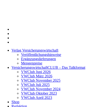
Twitter
Xing
LinkedIn
Login
Verlag Versicherungswirtschaft
Veröffentlichungshinweise
Ergänzungslieferungen
Mengenpreise
VersicherungswirtschaftCLUB – Das Talkformat
VWClub Juni 2026
VWClub März 2026
VWClub November 2025
VWClub Juli 2025
VWClub November 2024
VWClub Oktober 2023
VWClub April 2023
Shop
Redaktion