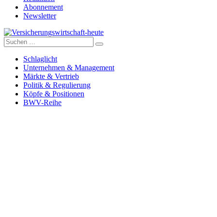
Abonnement
Newsletter
Suche
Versicherungswirtschaft-heute
nach:
Schlaglicht
Unternehmen & Management
Märkte & Vertrieb
Politik & Regulierung
Köpfe & Positionen
BWV-Reihe