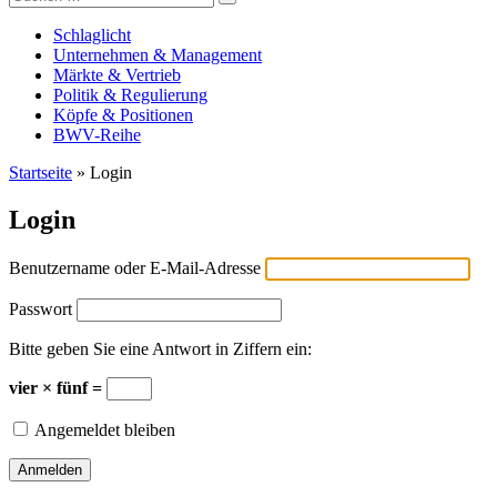
Versicherungswirtschaft-heute
nach:
Schlaglicht
Unternehmen & Management
Märkte & Vertrieb
Politik & Regulierung
Köpfe & Positionen
BWV-Reihe
Startseite
»
Login
Login
Benutzername oder E-Mail-Adresse
Passwort
Bitte geben Sie eine Antwort in Ziffern ein:
vier × fünf =
Angemeldet bleiben