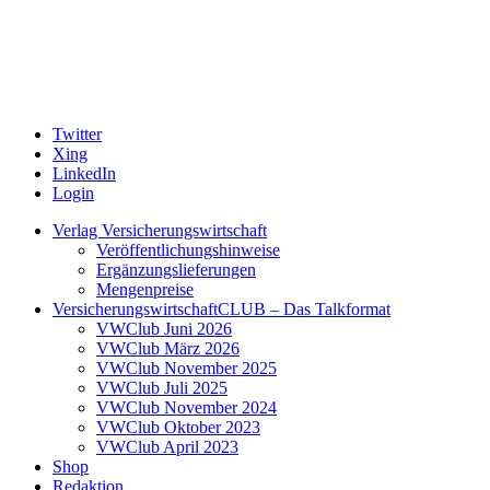
Twitter
Xing
LinkedIn
Login
Verlag Versicherungswirtschaft
Veröffentlichungshinweise
Ergänzungslieferungen
Mengenpreise
VersicherungswirtschaftCLUB – Das Talkformat
VWClub Juni 2026
VWClub März 2026
VWClub November 2025
VWClub Juli 2025
VWClub November 2024
VWClub Oktober 2023
VWClub April 2023
Shop
Redaktion