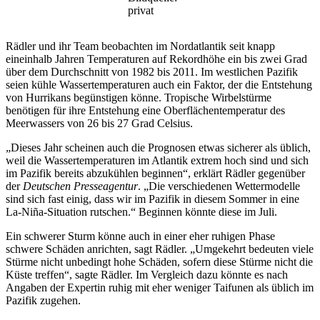
privat
Rädler und ihr Team beobachten im Nordatlantik seit knapp
eineinhalb Jahren Temperaturen auf Rekordhöhe ein bis zwei Grad
über dem Durchschnitt von 1982 bis 2011. Im westlichen Pazifik
seien kühle Wassertemperaturen auch ein Faktor, der die Entstehung
von Hurrikans begünstigen könne. Tropische Wirbelstürme
benötigen für ihre Entstehung eine Oberflächentemperatur des
Meerwassers von 26 bis 27 Grad Celsius.
„Dieses Jahr scheinen auch die Prognosen etwas sicherer als üblich,
weil die Wassertemperaturen im Atlantik extrem hoch sind und sich
im Pazifik bereits abzukühlen beginnen“, erklärt Rädler gegenüber
der
Deutschen Presseagentur
. „Die verschiedenen Wettermodelle
sind sich fast einig, dass wir im Pazifik in diesem Sommer in eine
La-Niña-Situation rutschen.“ Beginnen könnte diese im Juli.
Ein schwerer Sturm könne auch in einer eher ruhigen Phase
schwere Schäden anrichten, sagt Rädler. „Umgekehrt bedeuten viele
Stürme nicht unbedingt hohe Schäden, sofern diese Stürme nicht die
Küste treffen“, sagte Rädler. Im Vergleich dazu könnte es nach
Angaben der Expertin ruhig mit eher weniger Taifunen als üblich im
Pazifik zugehen.