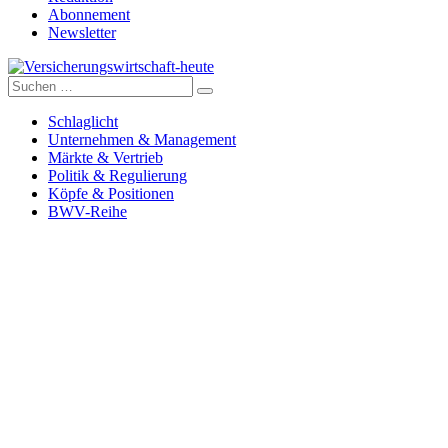
Abonnement
Newsletter
Suche
Versicherungswirtschaft-heute
nach:
Schlaglicht
Unternehmen & Management
Märkte & Vertrieb
Politik & Regulierung
Köpfe & Positionen
BWV-Reihe