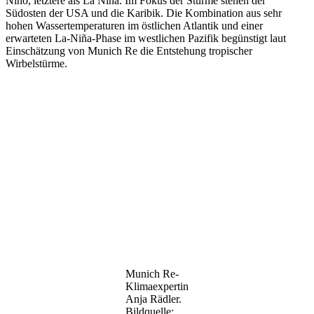
Niño, letztere als La Niña. Im Fokus der Stürme stehen der
Südosten der USA und die Karibik. Die Kombination aus sehr
hohen Wassertemperaturen im östlichen Atlantik und einer
erwarteten La-Niña-Phase im westlichen Pazifik begünstigt laut
Einschätzung von Munich Re die Entstehung tropischer
Wirbelstürme.
Munich Re-
Klimaexpertin
Anja Rädler.
Bildquelle: