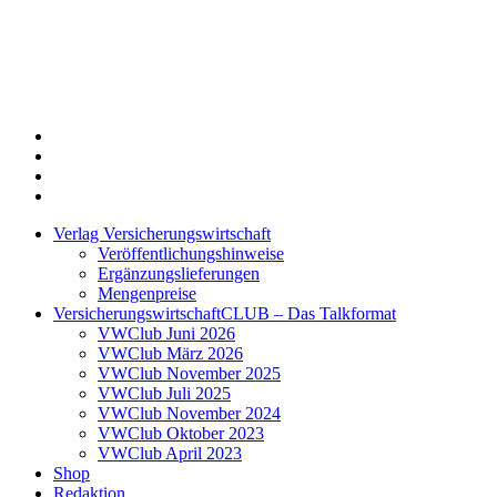
Twitter
Xing
LinkedIn
Login
Verlag Versicherungswirtschaft
Veröffentlichungshinweise
Ergänzungslieferungen
Mengenpreise
VersicherungswirtschaftCLUB – Das Talkformat
VWClub Juni 2026
VWClub März 2026
VWClub November 2025
VWClub Juli 2025
VWClub November 2024
VWClub Oktober 2023
VWClub April 2023
Shop
Redaktion