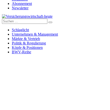
Abonnement
Newsletter
Suche
Versicherungswirtschaft-heute
nach:
Schlaglicht
Unternehmen & Management
Märkte & Vertrieb
Politik & Regulierung
Köpfe & Positionen
BWV-Reihe