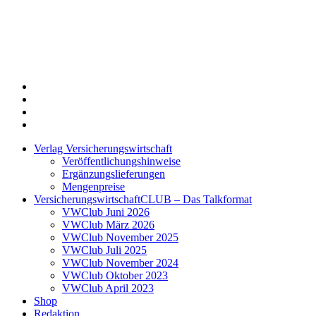
Twitter
Xing
LinkedIn
Login
Verlag Versicherungswirtschaft
Veröffentlichungshinweise
Ergänzungslieferungen
Mengenpreise
VersicherungswirtschaftCLUB – Das Talkformat
VWClub Juni 2026
VWClub März 2026
VWClub November 2025
VWClub Juli 2025
VWClub November 2024
VWClub Oktober 2023
VWClub April 2023
Shop
Redaktion