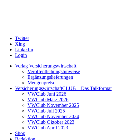
Twitter
Xing
LinkedIn
Login
Verlag Versicherungswirtschaft
Veröffentlichungshinweise
Ergänzungslieferungen
Mengenpreise
VersicherungswirtschaftCLUB – Das Talkformat
VWClub Juni 2026
VWClub März 2026
VWClub November 2025
VWClub Juli 2025
VWClub November 2024
VWClub Oktober 2023
VWClub April 2023
Shop
Redaktion