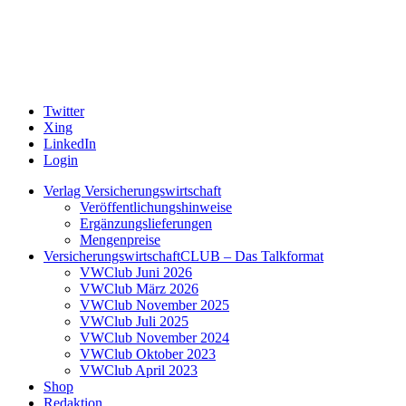
Twitter
Xing
LinkedIn
Login
Verlag Versicherungswirtschaft
Veröffentlichungshinweise
Ergänzungslieferungen
Mengenpreise
VersicherungswirtschaftCLUB – Das Talkformat
VWClub Juni 2026
VWClub März 2026
VWClub November 2025
VWClub Juli 2025
VWClub November 2024
VWClub Oktober 2023
VWClub April 2023
Shop
Redaktion