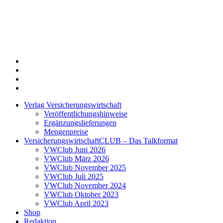
Twitter
Xing
LinkedIn
Login
Verlag Versicherungswirtschaft
Veröffentlichungshinweise
Ergänzungslieferungen
Mengenpreise
VersicherungswirtschaftCLUB – Das Talkformat
VWClub Juni 2026
VWClub März 2026
VWClub November 2025
VWClub Juli 2025
VWClub November 2024
VWClub Oktober 2023
VWClub April 2023
Shop
Redaktion