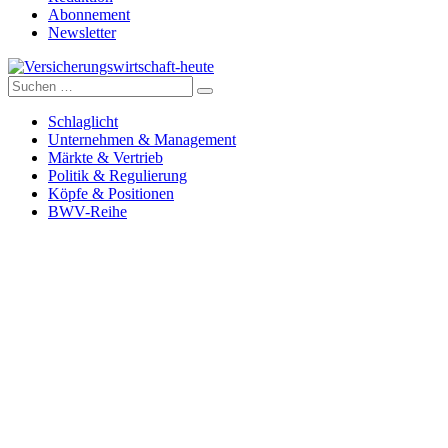
Abonnement
Newsletter
Suche
Versicherungswirtschaft-heute
nach:
Schlaglicht
Unternehmen & Management
Märkte & Vertrieb
Politik & Regulierung
Köpfe & Positionen
BWV-Reihe