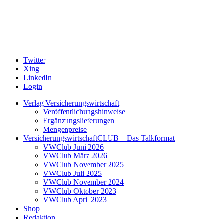
Twitter
Xing
LinkedIn
Login
Verlag Versicherungswirtschaft
Veröffentlichungshinweise
Ergänzungslieferungen
Mengenpreise
VersicherungswirtschaftCLUB – Das Talkformat
VWClub Juni 2026
VWClub März 2026
VWClub November 2025
VWClub Juli 2025
VWClub November 2024
VWClub Oktober 2023
VWClub April 2023
Shop
Redaktion