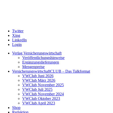
Twitter
Xing
LinkedIn
Login
Verlag Versicherungswirtschaft
Veröffentlichungshinweise
Ergänzungslieferungen
Mengenpreise
VersicherungswirtschaftCLUB – Das Talkformat
VWClub Juni 2026
VWClub März 2026
VWClub November 2025
VWClub Juli 2025
VWClub November 2024
VWClub Oktober 2023
VWClub April 2023
Shop
Redaktion