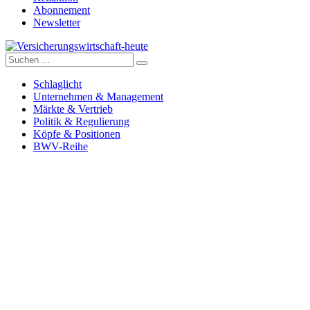
Abonnement
Newsletter
Suche
Versicherungswirtschaft-heute
nach:
Schlaglicht
Unternehmen & Management
Märkte & Vertrieb
Politik & Regulierung
Köpfe & Positionen
BWV-Reihe