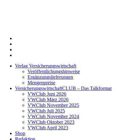
Twitter
Xing
LinkedIn
Login
Verlag Versicherungswirtschaft
Veröffentlichungshinweise
Ergänzungslieferungen
Mengenpreise
VersicherungswirtschaftCLUB – Das Talkformat
VWClub Juni 2026
VWClub März 2026
VWClub November 2025
VWClub Juli 2025
VWClub November 2024
VWClub Oktober 2023
VWClub April 2023
Shop
Redaktion