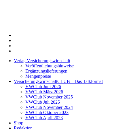
Twitter
Xing
LinkedIn
Login
Verlag Versicherungswirtschaft
Veröffentlichungshinweise
Ergänzungslieferungen
Mengenpreise
VersicherungswirtschaftCLUB – Das Talkformat
VWClub Juni 2026
VWClub März 2026
VWClub November 2025
VWClub Juli 2025
VWClub November 2024
VWClub Oktober 2023
VWClub April 2023
Shop
Redaktion