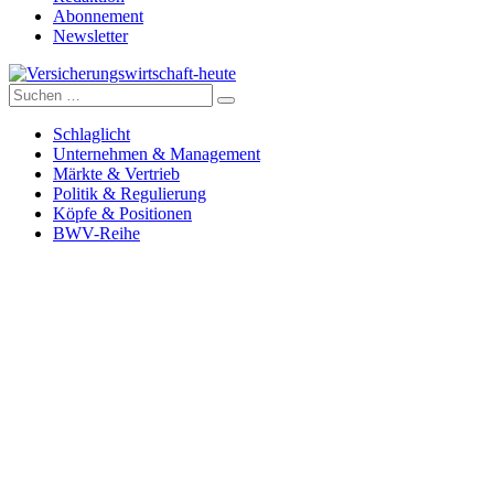
Abonnement
Newsletter
Suche
Versicherungswirtschaft-heute
nach:
Schlaglicht
Unternehmen & Management
Märkte & Vertrieb
Politik & Regulierung
Köpfe & Positionen
BWV-Reihe