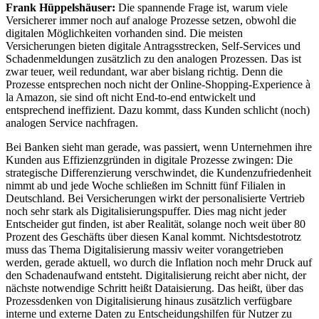
Frank Hüppelshäuser:
Die spannende Frage ist, warum viele
Versicherer immer noch auf analoge Prozesse setzen, obwohl die
digitalen Möglichkeiten vorhanden sind. Die meisten
Versicherungen bieten digitale Antragsstrecken, Self-Services und
Schadenmeldungen zusätzlich zu den analogen Prozessen. Das ist
zwar teuer, weil redundant, war aber bislang richtig. Denn die
Prozesse entsprechen noch nicht der Online-Shopping-Experience à
la Amazon, sie sind oft nicht End-to-end entwickelt und
entsprechend ineffizient. Dazu kommt, dass Kunden schlicht (noch)
analogen Service nachfragen.
Bei Banken sieht man gerade, was passiert, wenn Unternehmen ihre
Kunden aus Effizienzgründen in digitale Prozesse zwingen: Die
strategische Differenzierung verschwindet, die Kundenzufriedenheit
nimmt ab und jede Woche schließen im Schnitt fünf Filialen in
Deutschland. Bei Versicherungen wirkt der personalisierte Vertrieb
noch sehr stark als Digitalisierungspuffer. Dies mag nicht jeder
Entscheider gut finden, ist aber Realität, solange noch weit über 80
Prozent des Geschäfts über diesen Kanal kommt. Nichtsdestotrotz
muss das Thema Digitalisierung massiv weiter vorangetrieben
werden, gerade aktuell, wo durch die Inflation noch mehr Druck auf
den Schadenaufwand entsteht. Digitalisierung reicht aber nicht, der
nächste notwendige Schritt heißt Dataisierung. Das heißt, über das
Prozessdenken von Digitalisierung hinaus zusätzlich verfügbare
interne und externe Daten zu Entscheidungshilfen für Nutzer zu