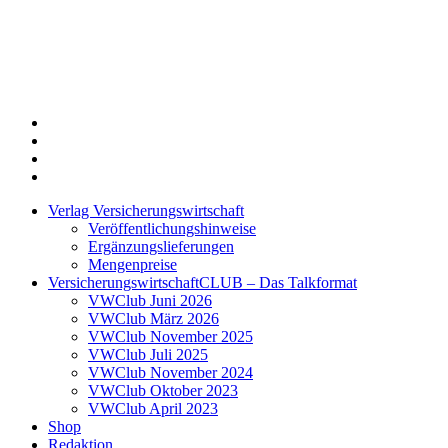
Twitter
Xing
LinkedIn
Login
Verlag Versicherungswirtschaft
Veröffentlichungshinweise
Ergänzungslieferungen
Mengenpreise
VersicherungswirtschaftCLUB – Das Talkformat
VWClub Juni 2026
VWClub März 2026
VWClub November 2025
VWClub Juli 2025
VWClub November 2024
VWClub Oktober 2023
VWClub April 2023
Shop
Redaktion