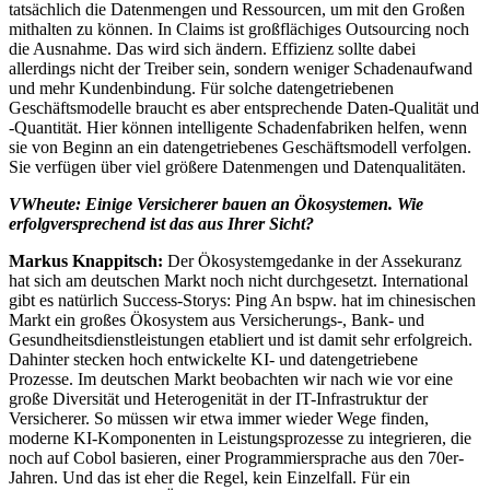
tatsächlich die Datenmengen und Ressourcen, um mit den Großen
mithalten zu können. In Claims ist großflächiges Outsourcing noch
die Ausnahme. Das wird sich ändern. Effizienz sollte dabei
allerdings nicht der Treiber sein, sondern weniger Schadenaufwand
und mehr Kundenbindung. Für solche datengetriebenen
Geschäftsmodelle braucht es aber entsprechende Daten-Qualität und
-Quantität. Hier können intelligente Schadenfabriken helfen, wenn
sie von Beginn an ein datengetriebenes Geschäftsmodell verfolgen.
Sie verfügen über viel größere Datenmengen und Datenqualitäten.
VWheute: Einige Versicherer bauen an Ökosystemen. Wie
erfolgversprechend ist das aus Ihrer Sicht?
Markus Knappitsch:
Der Ökosystemgedanke in der Assekuranz
hat sich am deutschen Markt noch nicht durchgesetzt. International
gibt es natürlich Success-Storys: Ping An bspw. hat im chinesischen
Markt ein großes Ökosystem aus Versicherungs-, Bank- und
Gesundheitsdienstleistungen etabliert und ist damit sehr erfolgreich.
Dahinter stecken hoch entwickelte KI- und datengetriebene
Prozesse. Im deutschen Markt beobachten wir nach wie vor eine
große Diversität und Heterogenität in der IT-Infrastruktur der
Versicherer. So müssen wir etwa immer wieder Wege finden,
moderne KI-Komponenten in Leistungsprozesse zu integrieren, die
noch auf Cobol basieren, einer Programmiersprache aus den 70er-
Jahren. Und das ist eher die Regel, kein Einzelfall. Für ein