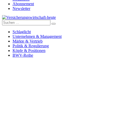
Abonnement
Newsletter
Suche
Versicherungswirtschaft-heute
nach:
Schlaglicht
Unternehmen & Management
Märkte & Vertrieb
Politik & Regulierung
Köpfe & Positionen
BWV-Reihe