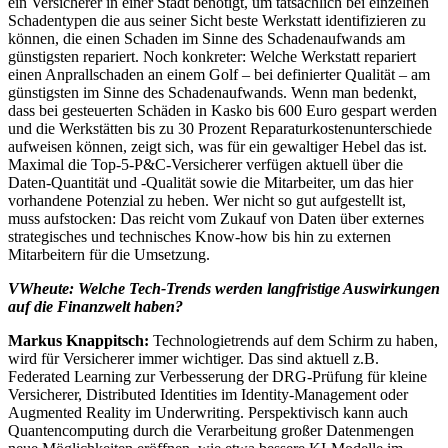
ein Versicherer in einer Stadt benötigt, um tatsächlich bei einzelnen
Schadentypen die aus seiner Sicht beste Werkstatt identifizieren zu
können, die einen Schaden im Sinne des Schadenaufwands am
günstigsten repariert. Noch konkreter: Welche Werkstatt repariert
einen Anprallschaden an einem Golf – bei definierter Qualität – am
günstigsten im Sinne des Schadenaufwands. Wenn man bedenkt,
dass bei gesteuerten Schäden in Kasko bis 600 Euro gespart werden
und die Werkstätten bis zu 30 Prozent Reparaturkostenunterschiede
aufweisen können, zeigt sich, was für ein gewaltiger Hebel das ist.
Maximal die Top-5-P&C-Versicherer verfügen aktuell über die
Daten-Quantität und -Qualität sowie die Mitarbeiter, um das hier
vorhandene Potenzial zu heben. Wer nicht so gut aufgestellt ist,
muss aufstocken: Das reicht vom Zukauf von Daten über externes
strategisches und technisches Know-how bis hin zu externen
Mitarbeitern für die Umsetzung.
VWheute: Welche Tech-Trends werden langfristige Auswirkungen
auf die Finanzwelt haben?
Markus Knappitsch:
Technologietrends auf dem Schirm zu haben,
wird für Versicherer immer wichtiger. Das sind aktuell z.B.
Federated Learning zur Verbesserung der DRG-Prüfung für kleine
Versicherer, Distributed Identities im Identity-Management oder
Augmented Reality im Underwriting. Perspektivisch kann auch
Quantencomputing durch die Verarbeitung großer Datenmengen