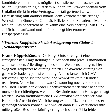
kombinieren, um daraus möglichst selbstlernende Prozesse zu
bauen. Digitalisierung hilft dem Kunden, im Kfz-Schadenfall vom
Unfallort direkt in eine Vertragswerkstatt gesteuert zu werden und
Dataisierung hilft darüber hinaus, dem Versicherer die richtige
Werkstatt im Sinne von Qualität, Effizienz und Schadenaufwand zu
wählen. Das beherrscht heute kaum eine Versicherung. Mit Blick
auf Schadenaufwand und -inflation liegt hier enormes
Einsparpotenzial.
VWheute: Empfehlen Sie die Auslagerung von Claims in
„Schadenfabriken“?
Frank Hüppelshäuser:
Die Frage Outsourcing ist eine der
strategischsten Fragestellungen in Schaden und jeweils individuell
zu entscheiden. Allerdings gibt es klare Weichenstellungen: Der
Weg von Teilprozess-Sourcing hin zu End-to-end-Sourcing von
ganzen Schadentypen ist eindeutig. Nur so lassen sich G+V-
relevante Ergebnisse und wirkliche Wow-Effekte für Kunden
realisieren. Vor zehn Jahren war Outsourcing noch vollkommen
tabuisiert. Heute denkt jeder Lebensversicherer darüber nach und
muss sich rechtfertigen, wenn die Bestände noch im Haus gemanagt
werden. Wenn traditionsreiche LV-Portfolios von über vier Mrd.
Euro nach Ansicht der Versicherung extern effizienter und besser
gemanagt werden können, wie wollen dann P+C-Versicherer ihre
mittelgroßen Bestände künftig ertragreich steuern? Da fehlen