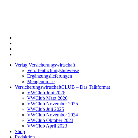
Twitter
Xing
LinkedIn
Login
Verlag Versicherungswirtschaft
Veröffentlichungshinweise
Ergänzungslieferungen
Mengenpreise
VersicherungswirtschaftCLUB – Das Talkformat
VWClub Juni 2026
VWClub März 2026
VWClub November 2025
VWClub Juli 2025
VWClub November 2024
VWClub Oktober 2023
VWClub April 2023
Shop
Redaktion