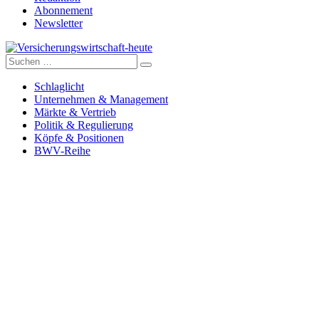
Abonnement
Newsletter
Suche
Versicherungswirtschaft-heute
nach:
Schlaglicht
Unternehmen & Management
Märkte & Vertrieb
Politik & Regulierung
Köpfe & Positionen
BWV-Reihe