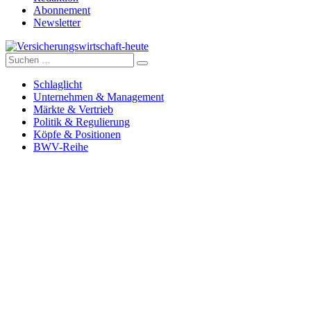
Abonnement
Newsletter
Suche
Versicherungswirtschaft-heute
nach:
Schlaglicht
Unternehmen & Management
Märkte & Vertrieb
Politik & Regulierung
Köpfe & Positionen
BWV-Reihe