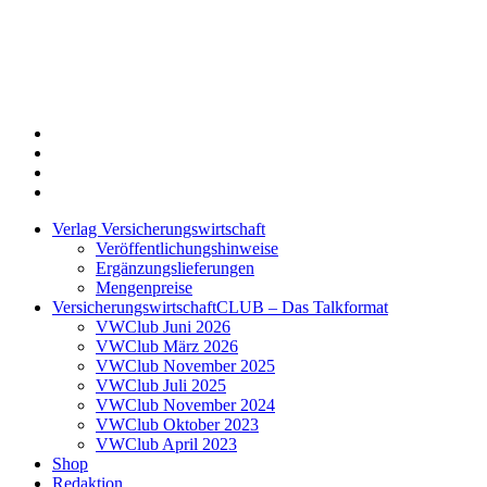
Twitter
Xing
LinkedIn
Login
Verlag Versicherungswirtschaft
Veröffentlichungshinweise
Ergänzungslieferungen
Mengenpreise
VersicherungswirtschaftCLUB – Das Talkformat
VWClub Juni 2026
VWClub März 2026
VWClub November 2025
VWClub Juli 2025
VWClub November 2024
VWClub Oktober 2023
VWClub April 2023
Shop
Redaktion