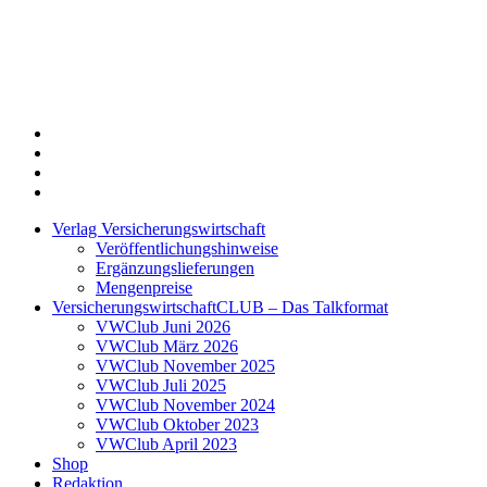
Twitter
Xing
LinkedIn
Login
Verlag Versicherungswirtschaft
Veröffentlichungshinweise
Ergänzungslieferungen
Mengenpreise
VersicherungswirtschaftCLUB – Das Talkformat
VWClub Juni 2026
VWClub März 2026
VWClub November 2025
VWClub Juli 2025
VWClub November 2024
VWClub Oktober 2023
VWClub April 2023
Shop
Redaktion