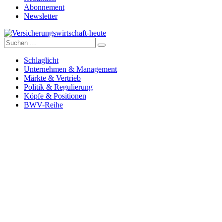
Abonnement
Newsletter
Suche
Versicherungswirtschaft-heute
nach:
Schlaglicht
Unternehmen & Management
Märkte & Vertrieb
Politik & Regulierung
Köpfe & Positionen
BWV-Reihe