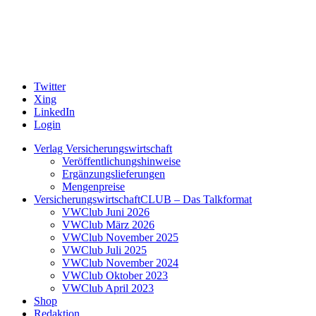
Twitter
Xing
LinkedIn
Login
Verlag Versicherungswirtschaft
Veröffentlichungshinweise
Ergänzungslieferungen
Mengenpreise
VersicherungswirtschaftCLUB – Das Talkformat
VWClub Juni 2026
VWClub März 2026
VWClub November 2025
VWClub Juli 2025
VWClub November 2024
VWClub Oktober 2023
VWClub April 2023
Shop
Redaktion