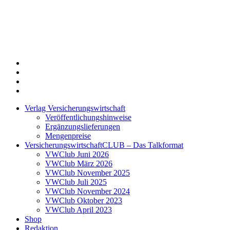
Twitter
Xing
LinkedIn
Login
Verlag Versicherungswirtschaft
Veröffentlichungshinweise
Ergänzungslieferungen
Mengenpreise
VersicherungswirtschaftCLUB – Das Talkformat
VWClub Juni 2026
VWClub März 2026
VWClub November 2025
VWClub Juli 2025
VWClub November 2024
VWClub Oktober 2023
VWClub April 2023
Shop
Redaktion