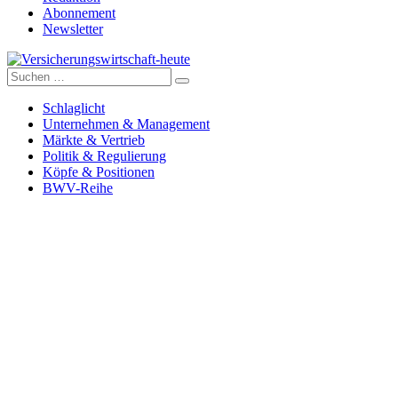
Abonnement
Newsletter
Suche
Versicherungswirtschaft-heute
nach:
Schlaglicht
Unternehmen & Management
Märkte & Vertrieb
Politik & Regulierung
Köpfe & Positionen
BWV-Reihe