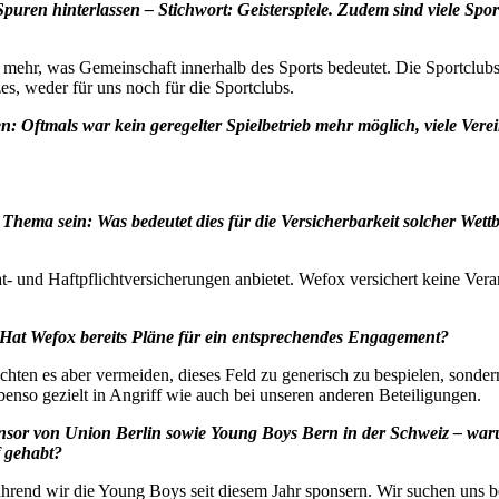
puren hinterlassen – Stichwort: Geisterspiele. Zudem sind viele Sp
ehr, was Gemeinschaft innerhalb des Sports bedeutet. Die Sportclubs u
s, weder für uns noch für die Sportclubs.
en: Oftmals war kein geregelter Spielbetrieb mehr möglich, viele Vere
Thema sein: Was bedeutet dies für die Versicherbarkeit solcher Wettb
ivat- und Haftpflichtversicherungen anbietet. Wefox versichert keine Ver
 Hat Wefox bereits Pläne für ein entsprechendes Engagement?
chten es aber vermeiden, dieses Feld zu generisch zu bespielen, sondern
ebenso gezielt in Angriff wie auch bei unseren anderen Beteiligungen.
onsor von Union Berlin sowie Young Boys Bern in der Schweiz – war
 gehabt?
hrend wir die Young Boys seit diesem Jahr sponsern. Wir suchen uns be