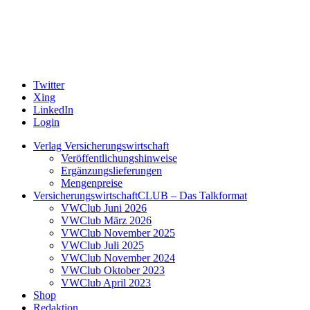
Twitter
Xing
LinkedIn
Login
Verlag Versicherungswirtschaft
Veröffentlichungshinweise
Ergänzungslieferungen
Mengenpreise
VersicherungswirtschaftCLUB – Das Talkformat
VWClub Juni 2026
VWClub März 2026
VWClub November 2025
VWClub Juli 2025
VWClub November 2024
VWClub Oktober 2023
VWClub April 2023
Shop
Redaktion