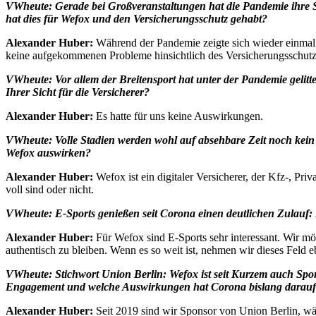
VWheute:
Gerade bei Großveranstaltungen hat die Pandemie ihre S
hat dies für Wefox und den Versicherungsschutz gehabt?
Alexander Huber:
Während der Pandemie zeigte sich wieder einmal m
keine aufgekommenen Probleme hinsichtlich des Versicherungsschutze
VWheute:
Vor allem der Breitensport hat unter der Pandemie gelitt
Ihrer Sicht für die Versicherer?
Alexander Huber:
Es hatte für uns keine Auswirkungen.
VWheute:
Volle Stadien werden wohl auf absehbare Zeit noch kein 
Wefox auswirken?
Alexander Huber:
Wefox ist ein digitaler Versicherer, der Kfz-, Pr
voll sind oder nicht.
VWheute:
E-Sports genießen seit Corona einen deutlichen Zulauf:
Alexander Huber:
Für Wefox sind E-Sports sehr interessant. Wir mö
authentisch zu bleiben. Wenn es so weit ist, nehmen wir dieses Feld 
VWheute:
Stichwort Union Berlin: Wefox ist seit Kurzem auch Sp
Engagement und welche Auswirkungen hat Corona bislang darauf
Alexander Huber:
Seit 2019 sind wir Sponsor von Union Berlin, wä