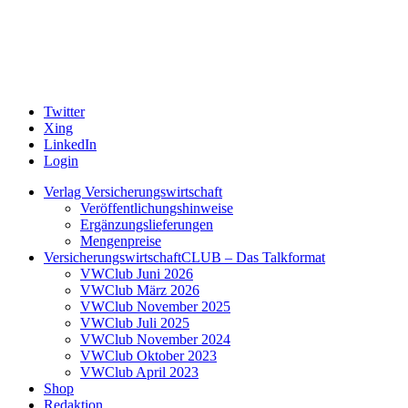
Twitter
Xing
LinkedIn
Login
Verlag Versicherungswirtschaft
Veröffentlichungshinweise
Ergänzungslieferungen
Mengenpreise
VersicherungswirtschaftCLUB – Das Talkformat
VWClub Juni 2026
VWClub März 2026
VWClub November 2025
VWClub Juli 2025
VWClub November 2024
VWClub Oktober 2023
VWClub April 2023
Shop
Redaktion