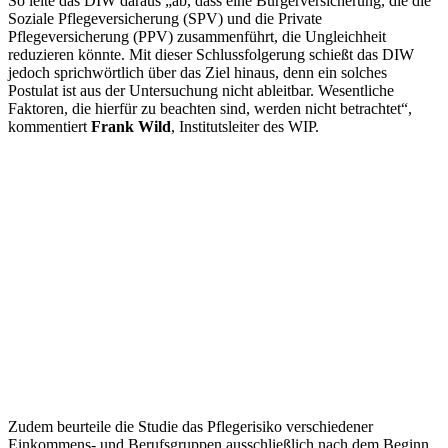
So leite das DIW daraus „ab, dass eine Bürgerversicherung, die die
Soziale Pflegeversicherung (SPV) und die Private
Pflegeversicherung (PPV) zusammenführt, die Ungleichheit
reduzieren könnte. Mit dieser Schlussfolgerung schießt das DIW
jedoch sprichwörtlich über das Ziel hinaus, denn ein solches
Postulat ist aus der Untersuchung nicht ableitbar. Wesentliche
Faktoren, die hierfür zu beachten sind, werden nicht betrachtet“,
kommentiert
Frank Wild
, Institutsleiter des WIP.
Zudem beurteile die Studie das Pflegerisiko verschiedener
Einkommens- und Berufsgruppen ausschließlich nach dem Beginn