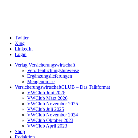
Twitter
Xing
LinkedIn
Login
Verlag Versicherungswirtschaft
Veröffentlichungshinweise
Ergänzungslieferungen
Mengenpreise
VersicherungswirtschaftCLUB – Das Talkformat
VWClub Juni 2026
VWClub März 2026
VWClub November 2025
VWClub Juli 2025
VWClub November 2024
VWClub Oktober 2023
VWClub April 2023
Shop
Redaktion