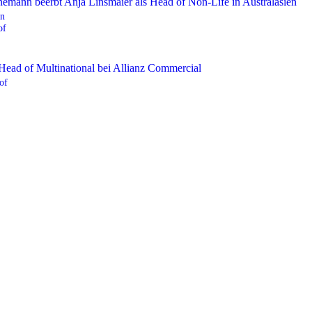
nn
of
of