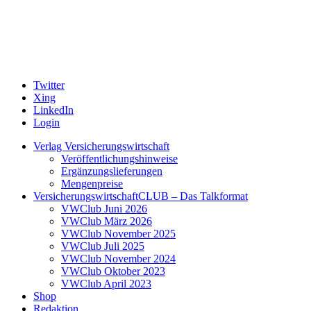
Twitter
Xing
LinkedIn
Login
Verlag Versicherungswirtschaft
Veröffentlichungshinweise
Ergänzungslieferungen
Mengenpreise
VersicherungswirtschaftCLUB – Das Talkformat
VWClub Juni 2026
VWClub März 2026
VWClub November 2025
VWClub Juli 2025
VWClub November 2024
VWClub Oktober 2023
VWClub April 2023
Shop
Redaktion