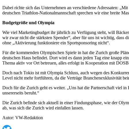
Dabei richte sich das Unternehmen an verschiedene Adressaten: „Mi
deutschen Triathlon-Nationalmannschaft sprechen wir eine breite Mas
Budgetgröße und Olympia
Wie viel Marketingbudget ihr jährlich zu Verfügung steht, will Bäcke
wir zwar nicht die stärksten Spender“, aber für uns ist wichtig, dass
ohne „Aktivierung funktioniere ein Sportsponsoring nicht“.
Für die kommenden Olympischen Spiele in hat die Zurich große Pläne
deutschen Haus befindet. Dort wird es dann jeden Tag eine knapp ei
Thema aktiv vor Ort betreuen, alles erfolgt in Kooperation mit DO
Doch nach Tokio ist mit Olympia Schluss, auch wegen des Konkurrent
Level nicht mehr fortführen, da die Verträge Branchenexklusivität bei
Doch für die Zurich geht es weiter. „Uns hat die Partnerschaft viel 
unsererseits beruht.“
Die Zurich befinde sich aktuell in einer Findungsphase, wie der Olym
ab, was sich die Zurich wird einfallen lassen.
Autor: VW-Redaktion