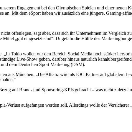
t unserem Engagement bei den Olympischen Spielen und einer neuen K
se an. Mit dem eSport haben wir zusätzlich eine jüngere, Gaming-affin
r nicht offenlegen, sagt aber, dass sich ihr Unternehmen im Vergleich 
 die Mittel „gut eingesetzt sind“. Ungefähr die Hälfte des Marketingbud
. „In Tokio wollen wir den Bereich Social Media noch stärker hervorh
nstündige Live-Show geben, darüber hinaus natürlich kanalübergreifend
SB und dem Deutschen Sport Marketing (DSM).
en aus München. „Die Allianz wird als IOC-Partner auf globalem Leve
nhalten.“
in Bezug auf Brand- und Sponsoring-KPIs gebracht – was nicht zuletzt 
pia-Verlust aufgefangen werden soll. Allerdings wolle der Versicherer 