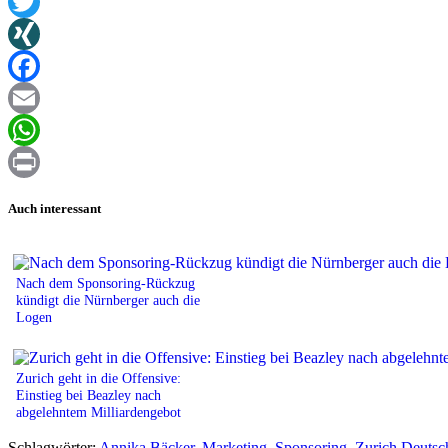
Twitter
XING
Facebook
Email
WhatsApp
Print
Auch interessant
Nach dem Sponsoring-Rückzug
kündigt die Nürnberger auch die
Logen
Zurich geht in die Offensive:
Einstieg bei Beazley nach
abgelehntem Milliardengebot
Schlagwörter:
Annika Bäcker
,
Marketing
,
Sponsoring
,
Zurich Deutsc