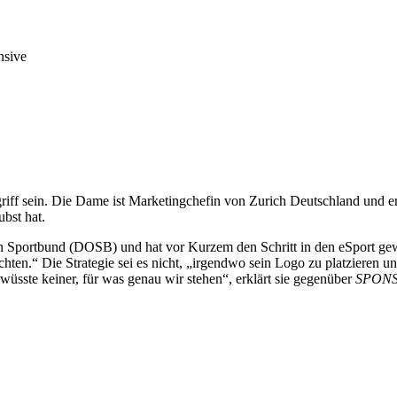
nsive
griff sein. Die Dame ist Marketingchefin von Zurich Deutschland und 
bst hat.
en Sportbund (DOSB) und hat vor Kurzem den Schritt in den eSport ge
ten.“ Die Strategie sei es nicht, „irgendwo sein Logo zu platzieren und
üsste keiner, für was genau wir stehen“, erklärt sie gegenüber
SPON