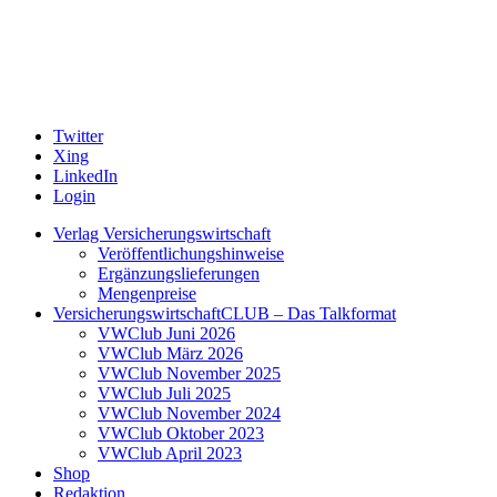
Twitter
Xing
LinkedIn
Login
Verlag Versicherungswirtschaft
Veröffentlichungshinweise
Ergänzungslieferungen
Mengenpreise
VersicherungswirtschaftCLUB – Das Talkformat
VWClub Juni 2026
VWClub März 2026
VWClub November 2025
VWClub Juli 2025
VWClub November 2024
VWClub Oktober 2023
VWClub April 2023
Shop
Redaktion