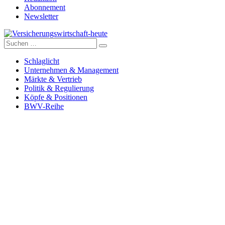
Abonnement
Newsletter
Suche
Versicherungswirtschaft-heute
nach:
Schlaglicht
Unternehmen & Management
Märkte & Vertrieb
Politik & Regulierung
Köpfe & Positionen
BWV-Reihe