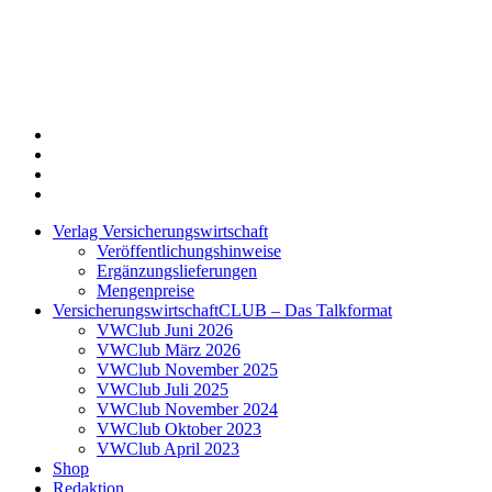
Twitter
Xing
LinkedIn
Login
Verlag Versicherungswirtschaft
Veröffentlichungshinweise
Ergänzungslieferungen
Mengenpreise
VersicherungswirtschaftCLUB – Das Talkformat
VWClub Juni 2026
VWClub März 2026
VWClub November 2025
VWClub Juli 2025
VWClub November 2024
VWClub Oktober 2023
VWClub April 2023
Shop
Redaktion