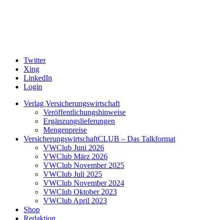
Twitter
Xing
LinkedIn
Login
Verlag Versicherungswirtschaft
Veröffentlichungshinweise
Ergänzungslieferungen
Mengenpreise
VersicherungswirtschaftCLUB – Das Talkformat
VWClub Juni 2026
VWClub März 2026
VWClub November 2025
VWClub Juli 2025
VWClub November 2024
VWClub Oktober 2023
VWClub April 2023
Shop
Redaktion