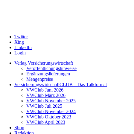
Twitter
Xing
LinkedIn
Login
Verlag Versicherungswirtschaft
Veröffentlichungshinweise
Ergänzungslieferungen
Mengenpreise
VersicherungswirtschaftCLUB – Das Talkformat
VWClub Juni 2026
VWClub März 2026
VWClub November 2025
VWClub Juli 2025
VWClub November 2024
VWClub Oktober 2023
VWClub April 2023
Shop
Redaktion