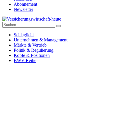
Abonnement
Newsletter
Suche
Versicherungswirtschaft-heute
nach:
Schlaglicht
Unternehmen & Management
Märkte & Vertrieb
Politik & Regulierung
Köpfe & Positionen
BWV-Reihe