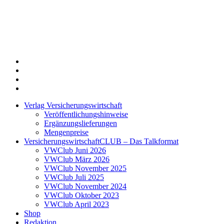
Twitter
Xing
LinkedIn
Login
Verlag Versicherungswirtschaft
Veröffentlichungshinweise
Ergänzungslieferungen
Mengenpreise
VersicherungswirtschaftCLUB – Das Talkformat
VWClub Juni 2026
VWClub März 2026
VWClub November 2025
VWClub Juli 2025
VWClub November 2024
VWClub Oktober 2023
VWClub April 2023
Shop
Redaktion