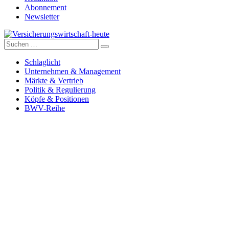
Abonnement
Newsletter
Suche
Versicherungswirtschaft-heute
nach:
Schlaglicht
Unternehmen & Management
Märkte & Vertrieb
Politik & Regulierung
Köpfe & Positionen
BWV-Reihe