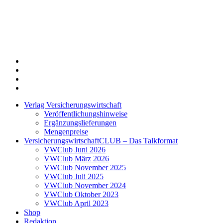
Twitter
Xing
LinkedIn
Login
Verlag Versicherungswirtschaft
Veröffentlichungshinweise
Ergänzungslieferungen
Mengenpreise
VersicherungswirtschaftCLUB – Das Talkformat
VWClub Juni 2026
VWClub März 2026
VWClub November 2025
VWClub Juli 2025
VWClub November 2024
VWClub Oktober 2023
VWClub April 2023
Shop
Redaktion