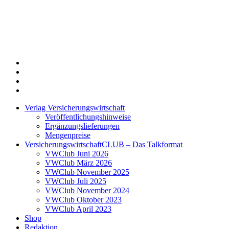
Twitter
Xing
LinkedIn
Login
Verlag Versicherungswirtschaft
Veröffentlichungshinweise
Ergänzungslieferungen
Mengenpreise
VersicherungswirtschaftCLUB – Das Talkformat
VWClub Juni 2026
VWClub März 2026
VWClub November 2025
VWClub Juli 2025
VWClub November 2024
VWClub Oktober 2023
VWClub April 2023
Shop
Redaktion