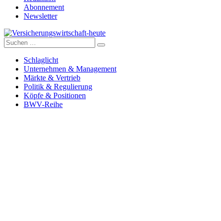
Abonnement
Newsletter
Suche
Versicherungswirtschaft-heute
nach:
Schlaglicht
Unternehmen & Management
Märkte & Vertrieb
Politik & Regulierung
Köpfe & Positionen
BWV-Reihe