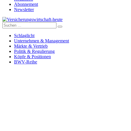
Abonnement
Newsletter
Suche
Versicherungswirtschaft-heute
nach:
Schlaglicht
Unternehmen & Management
Märkte & Vertrieb
Politik & Regulierung
Köpfe & Positionen
BWV-Reihe