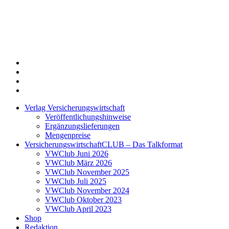
Twitter
Xing
LinkedIn
Login
Verlag Versicherungswirtschaft
Veröffentlichungshinweise
Ergänzungslieferungen
Mengenpreise
VersicherungswirtschaftCLUB – Das Talkformat
VWClub Juni 2026
VWClub März 2026
VWClub November 2025
VWClub Juli 2025
VWClub November 2024
VWClub Oktober 2023
VWClub April 2023
Shop
Redaktion