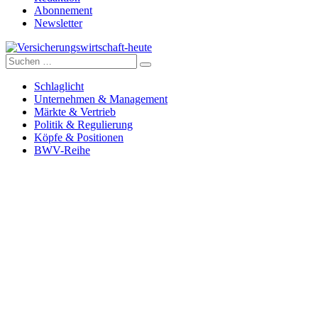
Abonnement
Newsletter
Suche
Versicherungswirtschaft-heute
nach:
Schlaglicht
Unternehmen & Management
Märkte & Vertrieb
Politik & Regulierung
Köpfe & Positionen
BWV-Reihe