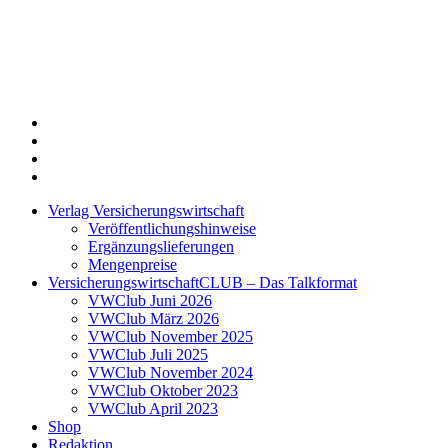
Twitter
Xing
LinkedIn
Login
Verlag Versicherungswirtschaft
Veröffentlichungshinweise
Ergänzungslieferungen
Mengenpreise
VersicherungswirtschaftCLUB – Das Talkformat
VWClub Juni 2026
VWClub März 2026
VWClub November 2025
VWClub Juli 2025
VWClub November 2024
VWClub Oktober 2023
VWClub April 2023
Shop
Redaktion