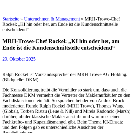
Startseite
»
Unternehmen & Management
»
MRH-Trowe-Chef
Rockel: „KI hin oder her, am Ende ist die Kundenschnittstelle
entscheidend“
MRH-Trowe-Chef Rockel: „KI hin oder her, am
Ende ist die Kundenschnittstelle entscheidend“
29. Oktober 2025
Ralph Rockel ist Vorstandssprecher der MRH Trowe AG Holding.
(Bildquelle: DKM)
Die Konsolidierung treibt die Vermittler so stark um, dass auch die
Fachmesse DKM vermehrt die Vertreter der Makleraufkäufer zu den
Fachdiskussionen einlädt. So sprachen bei der von Andrea Brock
moderierten Runde Ralph Rockel (MRH Trowe), Thomas Wang
(Global), Torben Ristau (Leue & Nill) und Mirela Radoncic (Marsh)
darüber, ob der klassische Makler ausstirbt und warum es einen
Fachkräfte- und Kapazitätsmangel gibt. Beim Thema KI-Einsatz
und den Folgen gab es unterschiedliche Ansichten der
Panelteilnehmer.