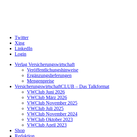
Twitter
Xing
LinkedIn
Login
Verlag Versicherungswirtschaft
Veröffentlichungshinweise
Ergänzungslieferungen
Mengenpreise
VersicherungswirtschaftCLUB – Das Talkformat
VWClub Juni 2026
VWClub März 2026
VWClub November 2025
VWClub Juli 2025
VWClub November 2024
VWClub Oktober 2023
VWClub April 2023
Shop
Redaktion